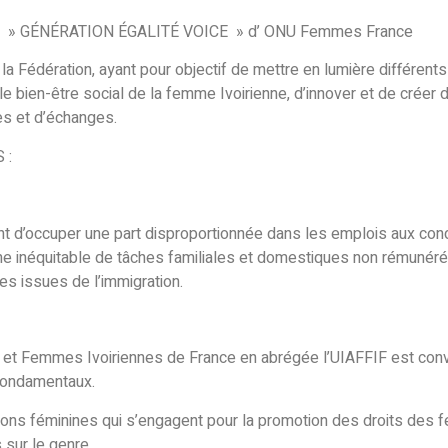
isation » GÉNÉRATION ÉGALITÉ VOICE » d’ ONU Femmes France
la Fédération, ayant pour objectif de mettre en lumière différent
le bien-être social de la femme Ivoirienne, d’innover et de créer
s et d’échanges.
 :
nt d’occuper une part disproportionnée dans les emplois aux cond
e inéquitable de tâches familiales et domestiques non rémunérée
es issues de l’immigration.
 et Femmes Ivoiriennes de France en abrégée l’UIAFFIF est conv
 fondamentaux.
s féminines qui s’engagent pour la promotion des droits des f
 sur le genre.