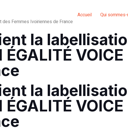
Accueil
Qui sommes-
et des Femmes Ivoiriennes de France
ent la labellisati
ÉGALITÉ VOICE 
nce
ent la labellisati
 ÉGALITÉ VOICE
nce