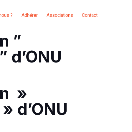
nous ?
Adhérer
Associations
Contact
on ”
” d’ONU
on »
 » d’ONU